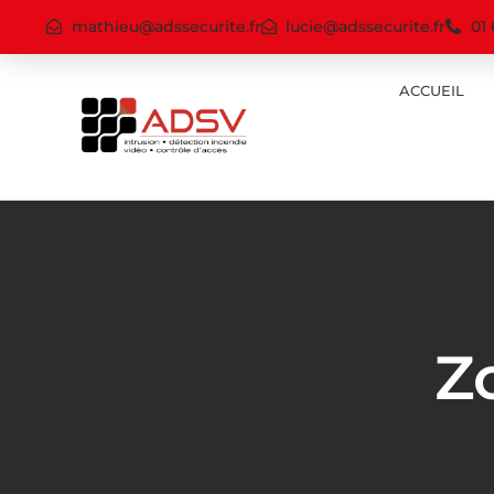
mathieu@adssecurite.fr
lucie@adssecurite.fr
01 
ACCUEIL
Z