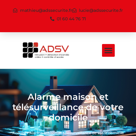
mathieu@adssecurite.fr
lucie@adssecurite.fr
01 60 44 76 71
Alarme maison et
télésurveillance de votre
domicile
Accueil
»
Alarme maison et télésurveillance de votre domicile