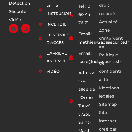
Détection
droit
VOL &
Tél : 01
Sécurité
réservé
INSTRUSION
60 44
Vidéo
Actualité
76 71
INCENDIE
Zone
Email :
CONTRÔLE
d'intervent
mathieu@adssecurite.fr
D'ACCÈS
ion
BARRIÈRE
Email :
Politique
ANTI-VOL
lucie@adssecurite.fr
de
confidenti
VIDÉO
Adresse
alité
: 24
Mentions
allée de
légales
l'Orme
Sitemap
Touzé
Site
77230
internet
Saint-
créé par
Mard